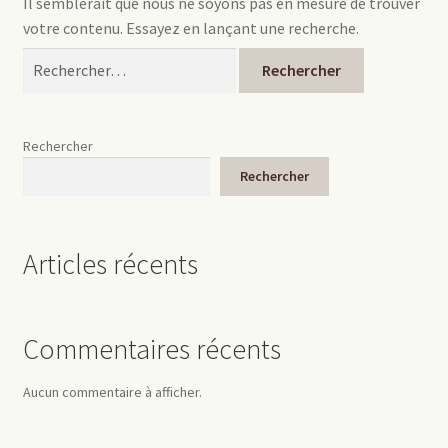
Il semblerait que nous ne soyons pas en mesure de trouver
votre contenu. Essayez en lançant une recherche.
Nos consortiums
Rechercher :
Nos actions sociale
Rechercher
Journal de bord
Rechercher
Podcast
Articles récents
Mon compte
Commentaires récents
Aucun commentaire à afficher.