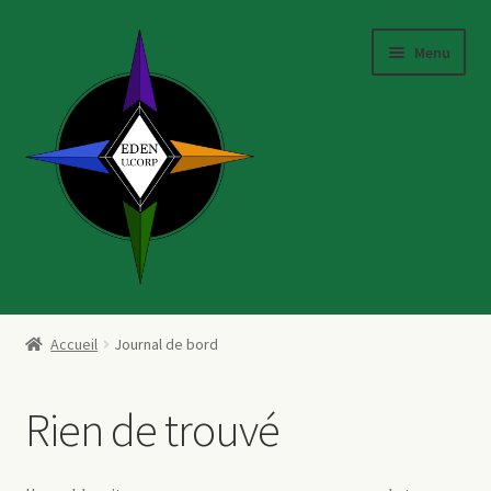
Aller
Aller
Menu
à
au
la
contenu
navigation
Accueil
Accueil
Journal de bord
Le groupe
Rien de trouvé
Notre mission
Nos filiales