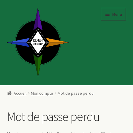
Aller
Aller
Menu
à
au
la
contenu
navigation
Accueil
Accueil
Mon compte
Mot de passe perdu
Le groupe
Mot de passe perdu
Notre mission
Nos filiales