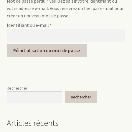
Mot de passe perdu ? Veuillez saisir votre identifiant ou
votre adresse e-mail. Vous recevrez un lien par e-mail pour
Nos consortiums
créer un nouveau mot de passe.
Obligatoire
Identifiant ou e-mail
*
Nos actions sociale
Journal de bord
Réinitialisation du mot de passe
Podcast
Mon compte
Rechercher
Rechercher
Articles récents